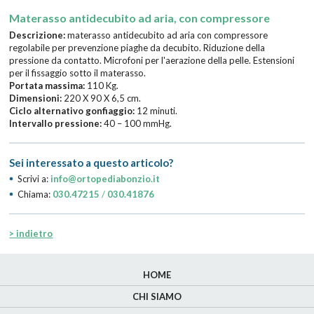
Materasso antidecubito ad aria, con compressore
Descrizione:
materasso antidecubito ad aria con compressore
regolabile per prevenzione piaghe da decubito. Riduzione della
pressione da contatto. Microfoni per l'aerazione della pelle. Estensioni
per il fissaggio sotto il materasso.
Portata massima:
110 Kg.
Dimensioni:
220 X 90 X 6,5 cm.
Ciclo alternativo gonfiaggio:
12 minuti.
Intervallo pressione:
40 – 100 mmHg.
Sei interessato a questo articolo?
Scrivi a:
info@ortopediabonzio.it
Chiama:
030.47215
/
030.41876
> indietro
HOME
CHI SIAMO