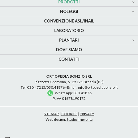
PRODOTTI
NOLEGGI
CONVENZIONE ASL/INAIL
LABORATORIO
PLANTARI
DOVE SIAMO
CONTATTI
ORTOPEDIA BONZIO SRL
Piazzetta Cremona, 6 - 25121 Brescia (BS)
Tel.
030.47215
/
030.41876
- Email:
info@ortopediabonzio.it
WhatsApp: 030.41876
P:IVA 01678190172
SITEMAP
|
COOKIES
|
PRIVACY
Web design:
Studio Impronta