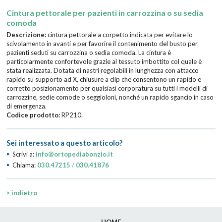
Cintura pettorale per pazienti in carrozzina o su sedia
comoda
Descrizione:
cintura pettorale a corpetto indicata per evitare lo
scivolamento in avanti e per favorire il contenimento del busto per
pazienti seduti su carrozzina o sedia comoda. La cintura è
particolarmente confortevole grazie al tessuto imbottito col quale è
stata realizzata. Dotata di nastri regolabili in lunghezza con attacco
rapido su supporto ad X, chiusure a clip che consentono un rapido e
corretto posizionamento per qualsiasi corporatura su tutti i modelli di
carrozzine, sedie comode o seggioloni, nonché un rapido sgancio in caso
di emergenza.
Codice prodotto:
RP210.
Sei interessato a questo articolo?
Scrivi a:
info@ortopediabonzio.it
Chiama:
030.47215
/
030.41876
> indietro