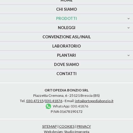
HOME
CHI SIAMO
PRODOTTI
NOLEGGI
CONVENZIONE ASL/INAIL
LABORATORIO
PLANTARI
DOVE SIAMO
CONTATTI
ORTOPEDIA BONZIO SRL
Piazzetta Cremona, 6 - 25121 Brescia (BS)
Tel.
030.47215
/
030.41876
- Email:
info@ortopediabonzio.it
WhatsApp: 030.41876
P:IVA 01678190172
SITEMAP
|
COOKIES
|
PRIVACY
Web design:
Studio Impronta