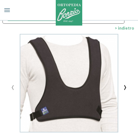
Le tue preferenze relative alla privacy
Informativa sulla raccolta
> indietro
‹
›