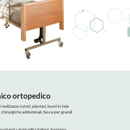
nico ortopedico
realizzano tutori, plantari, busti in tela
 chirurgiche addominali, fasce per grandi
ortanti calzaturifici italiani, forniamo