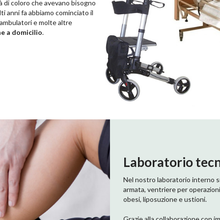
tà di coloro che avevano bisogno
ti anni fa abbiamo cominciato il
deambulatori e molte altre
e a domicilio
.
Laboratorio tec
Nel nostro laboratorio interno si 
armata, ventriere per operazioni
obesi, liposuzione e ustioni.
Grazie alla collaborazione con imp