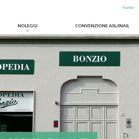
home
iva sulla raccolta
Le tue preferenze relative alla priva
NOLEGGI
CONVENZIONE ASL/INAIL
ORTOPEDIA BONZ
DAL 1947
PRESIDI ORTOPEDICI E SANIT
LABORATORIO TECNICO OR
NOLEGGIO ATTREZZAURE
CONVENZIONATI ASL/INAIL